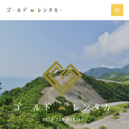
内
MAI
容
MEN
を
ス
キ
ッ
プ