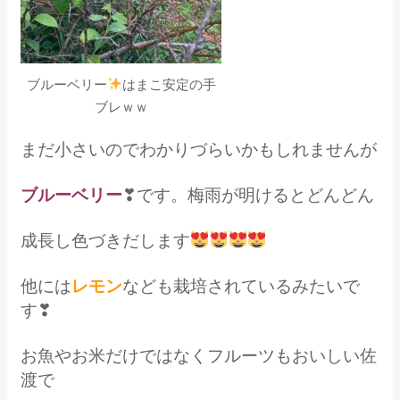
ブルーベリー
はまこ安定の手
ブレｗｗ
まだ小さいのでわかりづらいかもしれませんが
ブルーベリー
❣です。梅雨が明けるとどんどん
成長し色づきだします
他には
レモン
なども栽培されているみたいで
す❣
お魚やお米だけではなくフルーツもおいしい佐
渡で