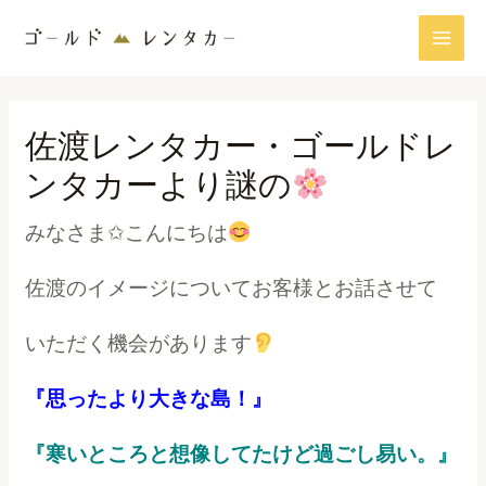
内
MAI
容
MEN
を
投
ス
稿
キ
佐渡レンタカー・ゴールドレ
ナ
ッ
ビ
ンタカーより謎の
プ
ゲ
ー
みなさま✩こんにちは
シ
ョ
佐渡のイメージについてお客様とお話させて
ン
いただく機会があります
『思ったより大きな島！』
『寒いところと想像してたけど過ごし易い。』