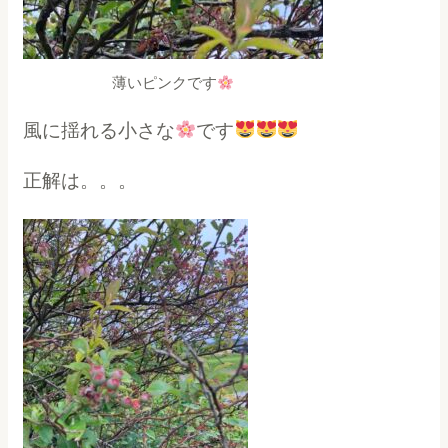
薄いピンクです
風に揺れる小さな
です
正解は。。。